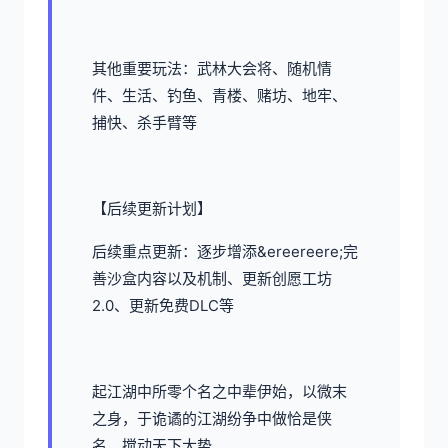
其他重要玩法：武林大会将、随机情
件、生活、钓鱼、青楼、赌坊、地牢、
捕快、杀手臂等
【后续更新计划】
后续重点更新：逐步增添&ereereere;完
善沙盒内容以及机制、更新创愿工坊
2.0、更新免费DLC等
起江湖中所零个名之中辈伊始，以微末
之身，于诡谲的江湖纷争中做恰是侠
名，搅动天下大势。