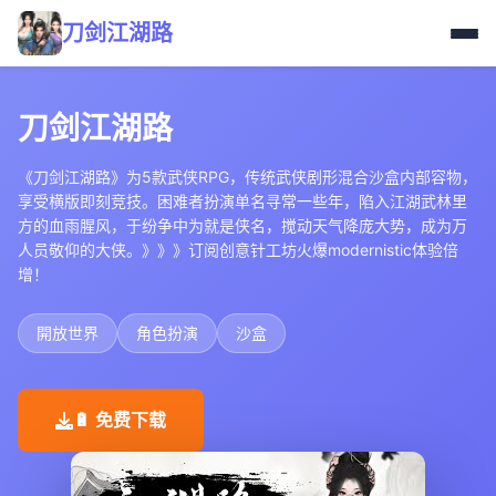
刀剑江湖路
刀剑江湖路
《刀剑江湖路》为5款武侠RPG，传统武侠剧形混合沙盒内部容物，
享受横版即刻竞技。困难者扮演单名寻常一些年，陷入江湖武林里
方的血雨腥风，于纷争中为就是侠名，搅动天气降庞大势，成为万
人员敬仰的大侠。》》》订阅创意针工坊火爆modernistic体验倍
增！
開放世界
角色扮演
沙盒
🔋 免费下载