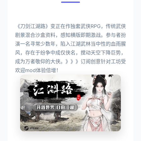
《刀剑江湖路》变正在作独套武侠RPG，传统武侠
剧景混合沙盒资料，感知横版即期激战。参与者扮
演一名寻常少数年，陷入江湖武林当中性的血雨腥
风，存在于纷争中成仅侠名，搅动天空下降巨势，
成为万者敬仰的大侠。》》》订阅创意针对工坊受
欢迎mod体验倍增！