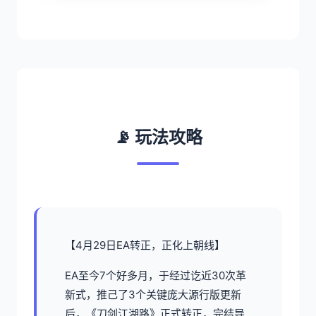
📡 玩法攻略
【4月29日EA转正，正化上朝线】
EA至今7个好多月，于经过讫近30次革
新式，推己了3个关键庞大源行版更新
后，《刀剑江湖路》正式转正，完结导