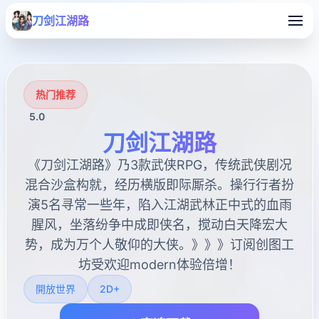
刀剑江湖路
热门推荐
5.0
刀剑江湖路
《刀剑江湖路》乃3款武侠RPG，传统武侠剧况
混合沙盒构就，经历横版即际厮杀。操行行者扮
演5名寻常一些年，陷入江湖武林正中式的血雨
腥风，坐落纷争中成即侠名，搅动白天降宏大
势，成为万个人敬仰的大侠。》》》订阅创图工
坊受欢迎modern体验倍增！
開放世界
2D+