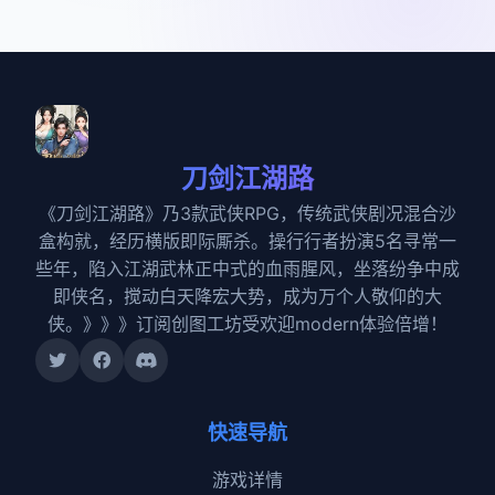
刀剑江湖路
《刀剑江湖路》乃3款武侠RPG，传统武侠剧况混合沙
盒构就，经历横版即际厮杀。操行行者扮演5名寻常一
些年，陷入江湖武林正中式的血雨腥风，坐落纷争中成
即侠名，搅动白天降宏大势，成为万个人敬仰的大
侠。》》》订阅创图工坊受欢迎modern体验倍增！
快速导航
游戏详情