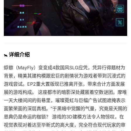
🚼 详细介绍
蜉蝣（MayFly）变变成4款国风SLG应凭，凭异行得题材为
背景，精美其建构模跟宏巨的剧情状为游戏者带到沉浸式的
游戏尝试。EP2重大置版现已推离开张，带来合计方面发展
展的游戏构成。 这座都市的暗影深处藏匿着空数谜团。摩唯
一天大楼间间的街巷里，璀璨霓虹与巨幅广告试图遮掩表示
面繁荣面的深层真相。"于黑暗中觉醒的气量，究竟是天赐的
恩典仍是命运的枷锁？ 游戏的3D建模方法令人物惊叹，在
视觉表现对着达至毕新式的高大度，完全符合现代玩家的审