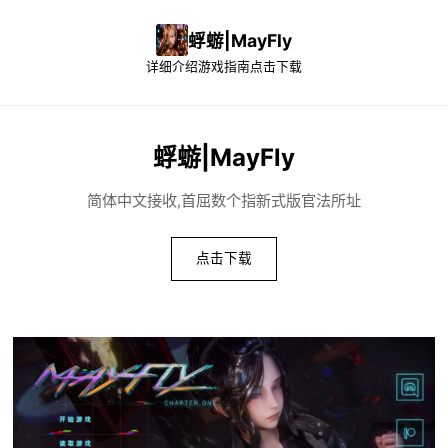
蜉蝣|MayFly
详细介绍
游戏指南
点击下载
蜉蝣|MayFly
简体中文接收,首屈数个指新式版官法所址
点击下载