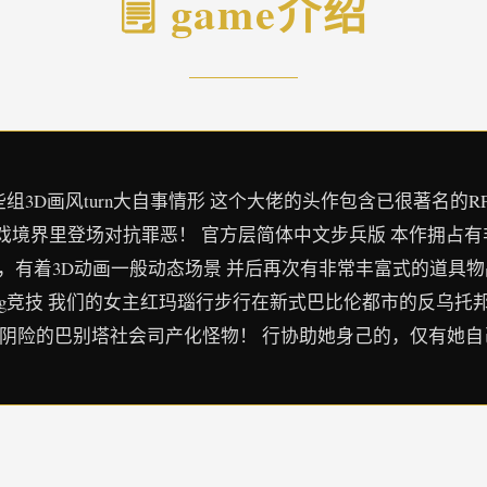
🗒️ game介绍
一些组3D画风turn大自事情形 这个大佬的头作包含已很著名的R
戏境界里登场对抗罪恶！ 官方层简体中文步兵版 本作拥占
色，有着3D动画一般动态场景 并后再次有非常丰富式的道具物
ag竞技 我们的女主红玛瑙行步行在新式巴比伦都市的反乌托
及阴险的巴别塔社会司产化怪物！ 行协助她身己的，仅有她自