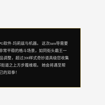
PG软件-玛莉兹与机器。 这次turn导需要
有非常平稳的格斗场景，如同街头霸王一
品调整，超过200样式奇妙道具级您收集
邦街道之上方步履维艰。 她会将遇至帮
己的双拳！