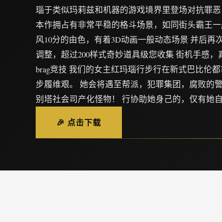
瑙于类似玛莉兹和机器的游戏境界里登场对抗罪恶
本作拥占有非常平稳的格斗场景，如同街头霸王一
风10分的由色，有着3D动画一般动态场景 并后
调整，超过200样式奇妙道具级您收集 街机手感
brag竞技 我们的女主红玛瑙行步行在新式巴比伦
步履维艰。 她会将遇至帮派，犯罪集团，腐败的警
别塔社会司产化怪物！ 行协助她身己的，仅有她
🎉 点击下载