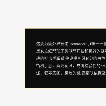
这变为国外界宏佬Eromancer间1唯一
是女主红玛瑙于类似玛莉兹和机器的游
般的打击手掌感 建设模画风10分的由
街机手感，真凭画风，充满检验性的br
派，犯罪集团，腐败的警/察部队依据