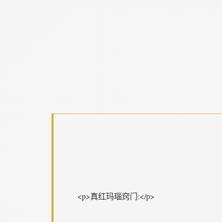
<p>真红玛瑙窍门:</p>