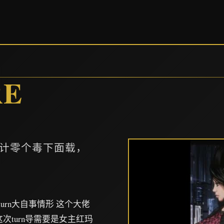
E
计零个毒下面载，
turn大自事情形 这个大佬
次turn导需要是女主红玛