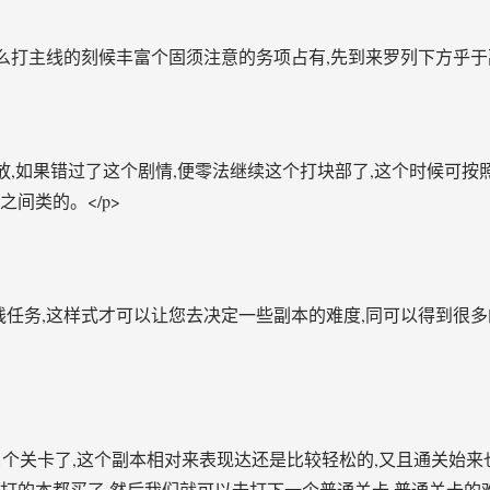
型么打主线的刻候丰富个固须注意的务项占有,先到来罗列下方乎于副
启放,如果错过了这个剧情,便零法继续这个打块部了,这个时候可
间类的。</p>
线任务,这样式才可以让您去决定一些副本的难度,同可以得到很
第1个关卡了,这个副本相对来表现达还是比较轻松的,又且通关始来
打的本都买了,然后我们就可以去打下一个普通关卡,普通关卡的