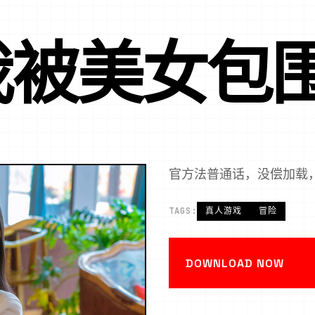
被美女包围
官方法普通话，没偿加载
TAGS:
真人游戏
冒险
DOWNLOAD NOW