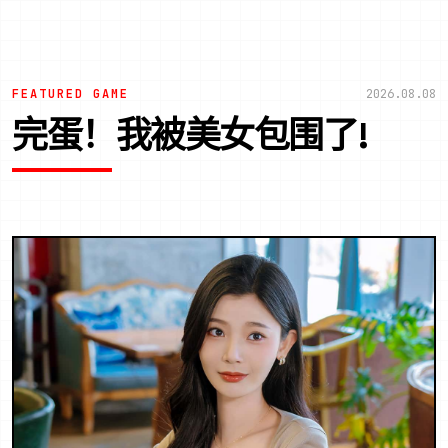
FEATURED GAME
2026.08.08
完蛋！我被美女包围了!