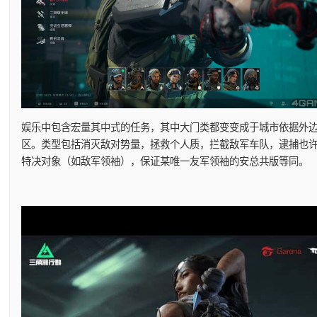
娱乐中包含宏量其中式的任务，其中大门类都变变成于城市依据外
区。类型包括消灭敌对势量，拯救个人质，拦截敌军车队，逮捕也
特决对象（如敌军领袖），保证某唯一友军领袖的安总共版等同。