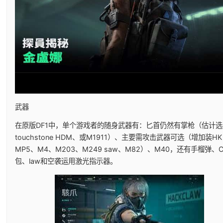
武器
在原版DF1中，单个游戏者的随身武器有：匕首仍然有掌枪（估计选h
touchstone HDM、或M1911）、主要需攻击武器可选（增加装HK
MP5、M4、M203、M249 saw、M82）、M40，还有手榴弹、
包、law和空袭运用激光指示器。