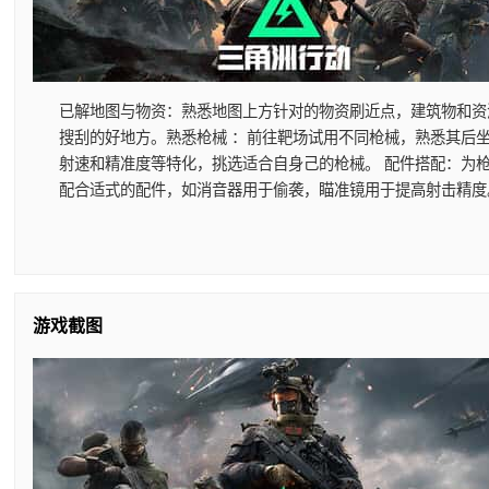
已解地图与物资
：熟悉地图上方针对的物资刷近点，建筑物和资
搜刮的好地方。
熟悉枪械
：前往靶场试用不同枪械，熟悉其后
射速和精准度等特化，挑选适合自身己的枪械。
配件搭配
：为
配合适式的配件，如消音器用于偷袭，瞄准镜用于提高射击精度
游戏截图