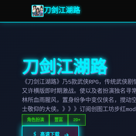
刀剑江湖路
刀剑江湖路
《刀剑江湖路》乃5款武侠RPG，传统武侠
又许横版即时期激战。使以及者扮演独名寻
林所血雨腥风，置身纷争中变仅侠名，搅动
士敬仰的大侠。》》》订阅创图工坊步红mod
角色扮演
豐富
2D+
🖇️ 高速下载