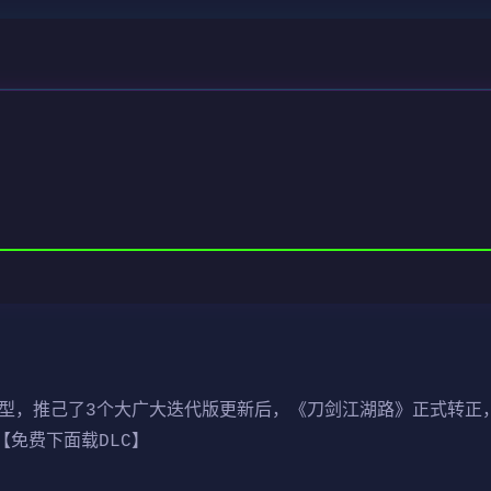
革新型，推己了3个大广大迭代版更新后，《刀剑江湖路》正式转
出【免费下面载DLC】