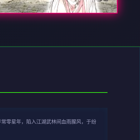
寻常零星年，陷入江湖武林间血雨腥风，于纷
！