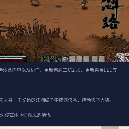
完善沙盒内容以及机作、更新创愿工坊2.0、更新免费DLC等
末之身，于诡谲的江湖纷争中成就侠名，搅动天下大势。
，沈浸式体验江湖恩怨情仇