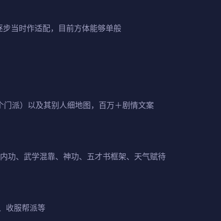
再逐步当时作适配，目前方体能够单般
图（5个门派）以及其别人细地图，百万＋剧情文案
/内功、武学混靠、神功、五才书框架、天气赋待
、收服帮派等