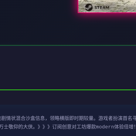
武侠剧情状混合沙盒信息，领略横版即时期较量。游戏者扮演首名
士敬仰的大侠。》》》订阅创意对工坊爆款modern体验倍增