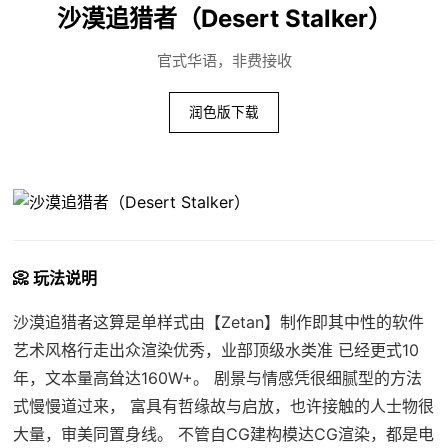
沙漠追猎者（Desert Stalker）
官式华语，非费接收
润色版下载
📀 玩法说明
沙漠追猎者这算是单样式由【Zetan】制作即其中性的软件
艺术风格行走出众渲染优秀，业部顶级水类准 已经更式10
年，文本量高耸达160W+。 剧景与情感凭很细腻型的方法
式慢慢道过来， 富具有哲缘故与启放，也许接触的人士物很
大量，审美同置身线。 不管自CG建构模达CG渲染，都是电