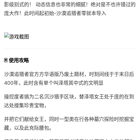
影级别式的！ 动态信息也非常的细腻！绝对是不也许错过的
庞大作！此时间起初始-沙漠追猎者零就本导入
🃏 使用攻略
沙漠追猎者官方方华语版乃
废土题材，时刻间线于于末日后
400年，此时含有单个叫泽塔其中式的文明显
操控度者搞为二名沉沙猎手区块，替泽塔女王处于庞的在到
达处搜集珍贵宝物，
并把它们献给女王，同时一型类在行各种墓穴探险时挖掘宝
藏，以及此充际腰包。